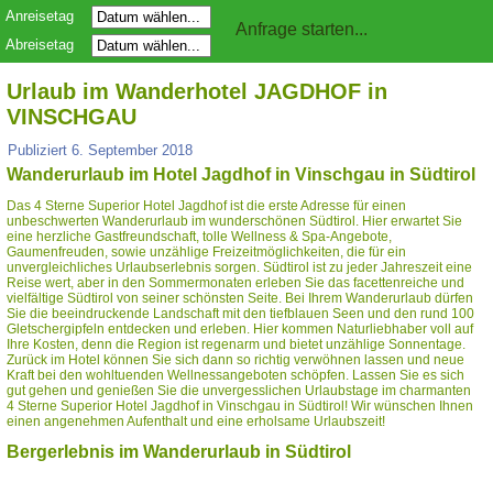
Anreisetag
Abreisetag
Urlaub im Wanderhotel JAGDHOF in
VINSCHGAU
Publiziert
6. September 2018
Wanderurlaub im Hotel Jagdhof in Vinschgau in Südtirol
Das 4 Sterne Superior Hotel Jagdhof ist die erste Adresse für einen
unbeschwerten Wanderurlaub im wunderschönen Südtirol. Hier erwartet Sie
eine herzliche Gastfreundschaft, tolle Wellness & Spa-Angebote,
Gaumenfreuden, sowie unzählige Freizeitmöglichkeiten, die für ein
unvergleichliches Urlaubserlebnis sorgen. Südtirol ist zu jeder Jahreszeit eine
Reise wert, aber in den Sommermonaten erleben Sie das facettenreiche und
vielfältige Südtirol von seiner schönsten Seite. Bei Ihrem Wanderurlaub dürfen
Sie die beeindruckende Landschaft mit den tiefblauen Seen und den rund 100
Gletschergipfeln entdecken und erleben. Hier kommen Naturliebhaber voll auf
Ihre Kosten, denn die Region ist regenarm und bietet unzählige Sonnentage.
Zurück im Hotel können Sie sich dann so richtig verwöhnen lassen und neue
Kraft bei den wohltuenden Wellnessangeboten schöpfen. Lassen Sie es sich
gut gehen und genießen Sie die unvergesslichen Urlaubstage im charmanten
4 Sterne Superior Hotel Jagdhof in Vinschgau in Südtirol! Wir wünschen Ihnen
einen angenehmen Aufenthalt und eine erholsame Urlaubszeit!
Bergerlebnis im Wanderurlaub in Südtirol