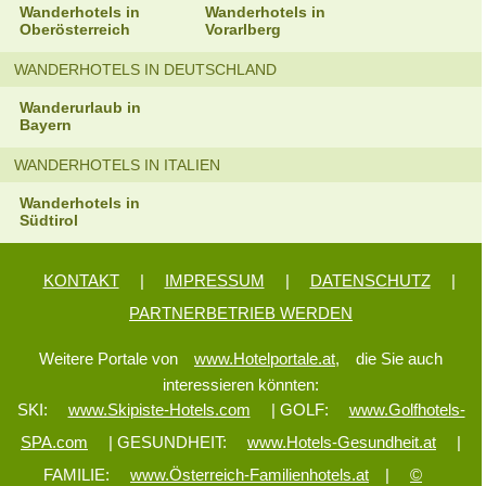
Wanderhotels in
Wanderhotels in
Oberösterreich
Vorarlberg
WANDERHOTELS IN DEUTSCHLAND
Wanderurlaub in
Bayern
WANDERHOTELS IN ITALIEN
Wanderhotels in
Südtirol
KONTAKT
|
IMPRESSUM
|
DATENSCHUTZ
|
PARTNERBETRIEB WERDEN
Weitere Portale von
www.Hotelportale.at,
die Sie auch
interessieren könnten:
SKI:
www.Skipiste-Hotels.com
| GOLF:
www.Golfhotels-
SPA.com
| GESUNDHEIT:
www.Hotels-Gesundheit.at
|
FAMILIE:
www.Österreich-Familienhotels.at
|
©