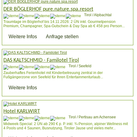
DER BÖGLERHOF pure.nature.spa.resort
Tirol / Alpbachtal
Traumtage im Böglerhof bis 14.11.2026: 2 ÜN inkl. Gourmetpension
Premium, Champagner, Spa-Gutschein & Day Spa ab € 458 pro Person...
Weitere Infos
Anfrage stellen
DAS KALTSCHMID - Familotel Tirol
Tirol / Seefeld
Zauberhaftes Ferienhotel mit Kinderbetreuung zentral in der
Fußgängerzone von Seefeld für Ihren Entertainmenturlaub...
Weitere Infos
Hotel KARLWIRT
Tirol / Pertisau am Achensee
Midweek-Special: 2 ÜN ab 290 € p. P. inkl. ¾-Pension, alpiner Wellness mit
4 Pools und 4 Saunen, Busnutzung, Tiroler Jause und vieles mehr...