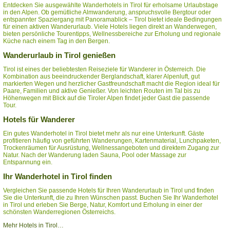
Entdecken Sie ausgewählte Wanderhotels in Tirol für erholsame Urlaubstage
in den Alpen. Ob gemütliche Almwanderung, anspruchsvolle Bergtour oder
entspannter Spaziergang mit Panoramablick – Tirol bietet ideale Bedingungen
für einen aktiven Wanderurlaub. Viele Hotels liegen direkt an Wanderwegen,
bieten persönliche Tourentipps, Wellnessbereiche zur Erholung und regionale
Küche nach einem Tag in den Bergen.
Wanderurlaub in Tirol genießen
Tirol ist eines der beliebtesten Reiseziele für Wanderer in Österreich. Die
Kombination aus beeindruckender Berglandschaft, klarer Alpenluft, gut
markierten Wegen und herzlicher Gastfreundschaft macht die Region ideal für
Paare, Familien und aktive Genießer. Von leichten Routen im Tal bis zu
Höhenwegen mit Blick auf die Tiroler Alpen findet jeder Gast die passende
Tour.
Hotels für Wanderer
Ein gutes Wanderhotel in Tirol bietet mehr als nur eine Unterkunft. Gäste
profitieren häufig von geführten Wanderungen, Kartenmaterial, Lunchpaketen,
Trockenräumen für Ausrüstung, Wellnessangeboten und direktem Zugang zur
Natur. Nach der Wanderung laden Sauna, Pool oder Massage zur
Entspannung ein.
Ihr Wanderhotel in Tirol finden
Vergleichen Sie passende Hotels für Ihren Wanderurlaub in Tirol und finden
Sie die Unterkunft, die zu Ihren Wünschen passt. Buchen Sie Ihr Wanderhotel
in Tirol und erleben Sie Berge, Natur, Komfort und Erholung in einer der
schönsten Wanderregionen Österreichs.
Mehr Hotels in Tirol…