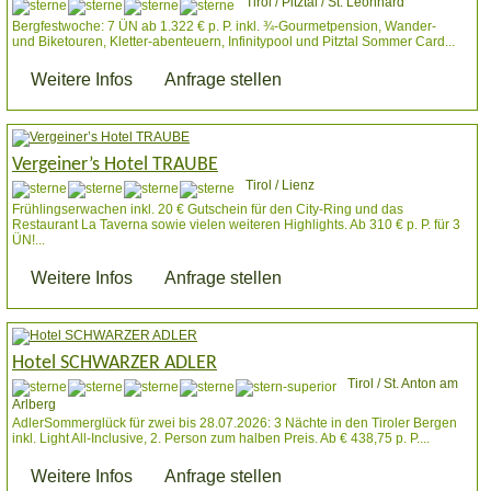
Tirol / Pitztal / St. Leonhard
Bergfestwoche: 7 ÜN ab 1.322 € p. P. inkl. ¾-Gourmetpension, Wander-
und Biketouren, Kletter-abenteuern, Infinitypool und Pitztal Sommer Card...
Weitere Infos
Anfrage stellen
Vergeiner’s Hotel TRAUBE
Tirol / Lienz
Frühlingserwachen inkl. 20 € Gutschein für den City-Ring und das
Restaurant La Taverna sowie vielen weiteren Highlights. Ab 310 € p. P. für 3
ÜN!...
Weitere Infos
Anfrage stellen
Hotel SCHWARZER ADLER
Tirol / St. Anton am
Arlberg
AdlerSommerglück für zwei bis 28.07.2026: 3 Nächte in den Tiroler Bergen
inkl. Light All-Inclusive, 2. Person zum halben Preis. Ab € 438,75 p. P....
Weitere Infos
Anfrage stellen