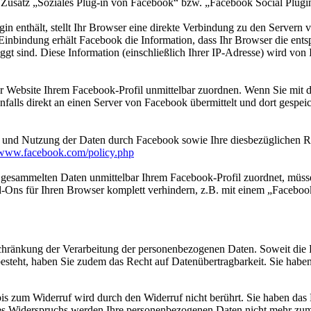
 Zusatz „Soziales Plug-in von Facebook“ bzw. „Facebook Social Plugi
ugin enthält, stellt Ihr Browser eine direkte Verbindung zu den Server
Einbindung erhält Facebook die Information, dass Ihr Browser die ents
oggt sind. Diese Information (einschließlich Ihrer IP-Adresse) wird v
 Website Ihrem Facebook-Profil unmittelbar zuordnen. Wenn Sie mit de
falls direkt an einen Server von Facebook übermittelt und dort gespe
nd Nutzung der Daten durch Facebook sowie Ihre diesbezüglichen Rec
//www.facebook.com/policy.php
 gesammelten Daten unmittelbar Ihrem Facebook-Profil zuordnet, müss
-Ons für Ihren Browser komplett verhindern, z.B. mit einem „Facebook
chränkung der Verarbeitung der personenbezogenen Daten. Soweit die 
esteht, haben Sie zudem das Recht auf Datenübertragbarkeit. Sie haben 
s zum Widerruf wird durch den Widerruf nicht berührt. Sie haben das 
 Widerspruchs werden Ihre personenbezogenen Daten nicht mehr zum 