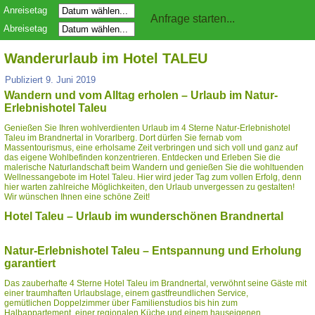
Anreisetag
Abreisetag
Wanderurlaub im Hotel TALEU
Publiziert
9. Juni 2019
Wandern und vom Alltag erholen – Urlaub im Natur-
Erlebnishotel Taleu
Genießen Sie Ihren wohlverdienten Urlaub im 4 Sterne Natur-Erlebnishotel
Taleu im Brandnertal in Vorarlberg. Dort dürfen Sie fernab vom
Massentourismus, eine erholsame Zeit verbringen und sich voll und ganz auf
das eigene Wohlbefinden konzentrieren. Entdecken und Erleben Sie die
malerische Naturlandschaft beim Wandern und genießen Sie die wohltuenden
Wellnessangebote im Hotel Taleu. Hier wird jeder Tag zum vollen Erfolg, denn
hier warten zahlreiche Möglichkeiten, den Urlaub unvergessen zu gestalten!
Wir wünschen Ihnen eine schöne Zeit!
Hotel Taleu – Urlaub im wunderschönen Brandnertal
Natur-Erlebnishotel Taleu – Entspannung und Erholung
garantiert
Das zauberhafte 4 Sterne Hotel Taleu im Brandnertal, verwöhnt seine Gäste mit
einer traumhaften Urlaubslage, einem gastfreundlichen Service,
gemütlichen Doppelzimmer über Familienstudios bis hin zum
Halbappartement, einer regionalen Küche und einem hauseigenen