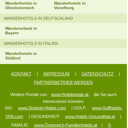
Wanderhotels in
Wanderhotels in
Oberösterreich
Vorarlberg
WANDERHOTELS IN DEUTSCHLAND
Wanderurlaub in
Bayern
WANDERHOTELS IN ITALIEN
Wanderhotels in
Südtirol
KONTAKT
|
IMPRESSUM
|
DATENSCHUTZ
|
PARTNERBETRIEB WERDEN
Weitere Portale von
www.Hotelportale.at,
die Sie auch
interessieren könnten:
SKI:
www.Skipiste-Hotels.com
| GOLF:
www.Golfhotels-
SPA.com
| GESUNDHEIT:
www.Hotels-Gesundheit.at
|
FAMILIE:
www.Österreich-Familienhotels.at
|
©