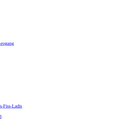
-Leogang
-Fiss-Ladis
d