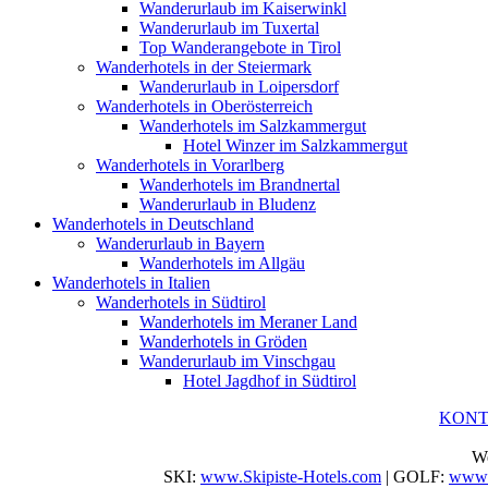
Wanderurlaub im Kaiserwinkl
Wanderurlaub im Tuxertal
Top Wanderangebote in Tirol
Wanderhotels in der Steiermark
Wanderurlaub in Loipersdorf
Wanderhotels in Oberösterreich
Wanderhotels im Salzkammergut
Hotel Winzer im Salzkammergut
Wanderhotels in Vorarlberg
Wanderhotels im Brandnertal
Wanderurlaub in Bludenz
Wanderhotels in Deutschland
Wanderurlaub in Bayern
Wanderhotels im Allgäu
Wanderhotels in Italien
Wanderhotels in Südtirol
Wanderhotels im Meraner Land
Wanderhotels in Gröden
Wanderurlaub im Vinschgau
Hotel Jagdhof in Südtirol
KON
We
SKI:
www.Skipiste-Hotels.com
| GOLF:
www.