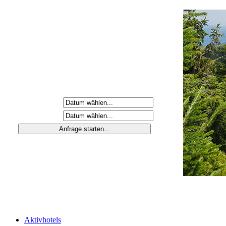
Anreisetag
Abreisetag
Aktivhotels