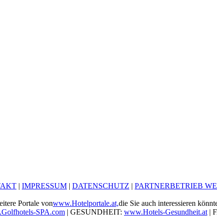
TAKT
|
IMPRESSUM
|
DATENSCHUTZ
|
PARTNERBETRIEB W
itere Portale von
www.Hotelportale.at,
die Sie auch interessieren könnt
Golfhotels-SPA.com
| GESUNDHEIT:
www.Hotels-Gesundheit.at
| 