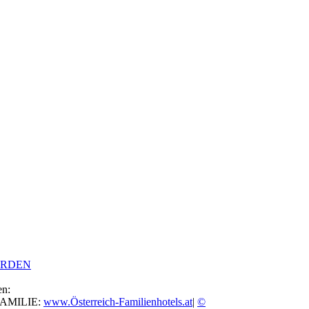
ERDEN
en:
FAMILIE:
www.Österreich-Familienhotels.at
|
©