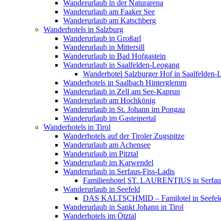
Wanderurlaub in der Naturarena
Wanderurlaub am Faaker See
Wanderurlaub am Katschberg
Wanderhotels in Salzburg
Wanderurlaub in Großarl
Wanderurlaub in Mittersill
Wanderurlaub in Bad Hofgastein
Wanderurlaub in Saalfelden-Leogang
Wanderhotel Salzburger Hof in Saalfelden
Wanderhotels in Saalbach Hinterglemm
Wanderurlaub in Zell am See-Kaprun
Wanderurlaub am Hochkönig
Wanderurlaub in St. Johann im Pongau
Wanderurlaub im Gasteinertal
Wanderhotels in Tirol
Wanderhotels auf der Tiroler Zugspitze
Wanderurlaub am Achensee
Wanderurlaub im Pitztal
Wanderurlaub im Karwendel
Wanderurlaub in Serfaus-Fiss-Ladis
Familienhotel ST. LAURENTIUS in Serfaus
Wanderurlaub in Seefeld
DAS KALTSCHMID – Familotel in Seefel
Wanderurlaub in Sankt Johann in Tirol
Wanderhotels im Ötztal