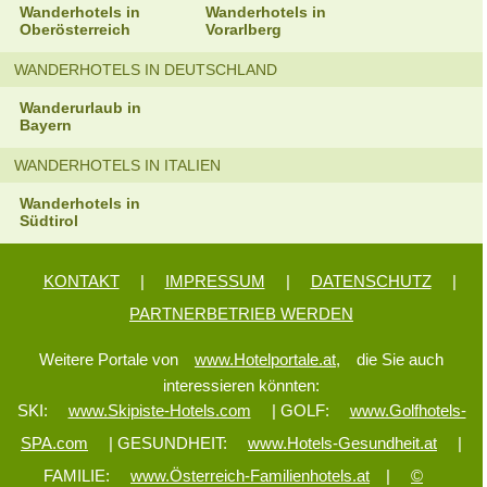
Wanderhotels in
Wanderhotels in
Oberösterreich
Vorarlberg
WANDERHOTELS IN DEUTSCHLAND
Wanderurlaub in
Bayern
WANDERHOTELS IN ITALIEN
Wanderhotels in
Südtirol
KONTAKT
|
IMPRESSUM
|
DATENSCHUTZ
|
PARTNERBETRIEB WERDEN
Weitere Portale von
www.Hotelportale.at,
die Sie auch
interessieren könnten:
SKI:
www.Skipiste-Hotels.com
| GOLF:
www.Golfhotels-
SPA.com
| GESUNDHEIT:
www.Hotels-Gesundheit.at
|
FAMILIE:
www.Österreich-Familienhotels.at
|
©