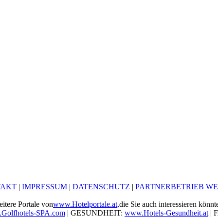
TAKT
|
IMPRESSUM
|
DATENSCHUTZ
|
PARTNERBETRIEB W
itere Portale von
www.Hotelportale.at,
die Sie auch interessieren könnt
Golfhotels-SPA.com
| GESUNDHEIT:
www.Hotels-Gesundheit.at
| 