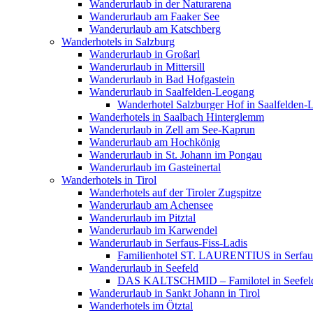
Wanderurlaub in der Naturarena
Wanderurlaub am Faaker See
Wanderurlaub am Katschberg
Wanderhotels in Salzburg
Wanderurlaub in Großarl
Wanderurlaub in Mittersill
Wanderurlaub in Bad Hofgastein
Wanderurlaub in Saalfelden-Leogang
Wanderhotel Salzburger Hof in Saalfelden
Wanderhotels in Saalbach Hinterglemm
Wanderurlaub in Zell am See-Kaprun
Wanderurlaub am Hochkönig
Wanderurlaub in St. Johann im Pongau
Wanderurlaub im Gasteinertal
Wanderhotels in Tirol
Wanderhotels auf der Tiroler Zugspitze
Wanderurlaub am Achensee
Wanderurlaub im Pitztal
Wanderurlaub im Karwendel
Wanderurlaub in Serfaus-Fiss-Ladis
Familienhotel ST. LAURENTIUS in Serfaus
Wanderurlaub in Seefeld
DAS KALTSCHMID – Familotel in Seefel
Wanderurlaub in Sankt Johann in Tirol
Wanderhotels im Ötztal