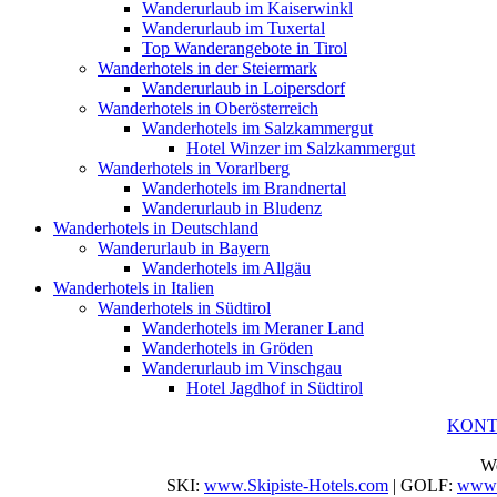
Wanderurlaub im Kaiserwinkl
Wanderurlaub im Tuxertal
Top Wanderangebote in Tirol
Wanderhotels in der Steiermark
Wanderurlaub in Loipersdorf
Wanderhotels in Oberösterreich
Wanderhotels im Salzkammergut
Hotel Winzer im Salzkammergut
Wanderhotels in Vorarlberg
Wanderhotels im Brandnertal
Wanderurlaub in Bludenz
Wanderhotels in Deutschland
Wanderurlaub in Bayern
Wanderhotels im Allgäu
Wanderhotels in Italien
Wanderhotels in Südtirol
Wanderhotels im Meraner Land
Wanderhotels in Gröden
Wanderurlaub im Vinschgau
Hotel Jagdhof in Südtirol
KON
We
SKI:
www.Skipiste-Hotels.com
| GOLF:
www.