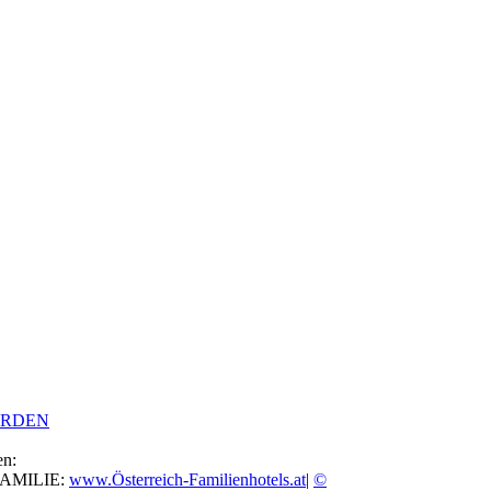
ERDEN
en:
FAMILIE:
www.Österreich-Familienhotels.at
|
©