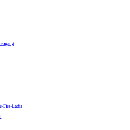
-Leogang
-Fiss-Ladis
d