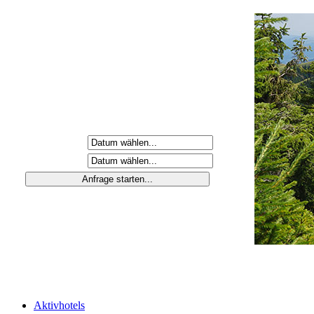
Anreisetag
Abreisetag
Aktivhotels