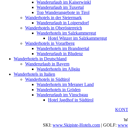
Wanderurlaub im Kaiserwinkl
Wanderurlaub im Tuxertal
Top Wanderangebote in Tirol
Wanderhotels in der Steiermark
Wanderurlaub in Loipersdorf
Wanderhotels in Oberösterreich
Wanderhotels im Salzkammergut
Hotel Winzer im Salzkammergut
Wanderhotels in Vorarlberg
Wanderhotels im Brandnertal
Wanderurlaub in Bludenz
Wanderhotels in Deutschland
Wanderurlaub in Bayern
Wanderhotels im Allgäu
Wanderhotels in Italien
Wanderhotels in Südtirol
Wanderhotels im Meraner Land
Wanderhotels in Gröden
Wanderurlaub im Vinschgau
Hotel Jagdhof in Südtirol
KON
We
SKI:
www.Skipiste-Hotels.com
| GOLF:
www.