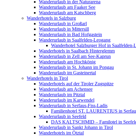
Wanderurlaub in der Naturarena
Wanderurlaub am Faaker See
Wanderurlaub am Katschberg
Wanderhotels in Salzburg
Wanderurlaub in Großarl
Wanderurlaub in Mittersill
Wanderurlaub in Bad Hofgastein
Wanderurlaub in Saalfelden-Leogang
Wanderhotel Salzburger Hof in Saalfelden
Wanderhotels in Saalbach Hinterglemm
Wanderurlaub in Zell am See-Kaprun
Wanderurlaub am Hochkönig
Wanderurlaub in St. Johann im Pongau
Wanderurlaub im Gasteinertal
Wanderhotels in Tirol
Wanderhotels auf der Tiroler Zugspitze
Wanderurlaub am Achensee
Wanderurlaub im Pitztal
Wanderurlaub im Karwendel
Wanderurlaub in Serfaus-Fiss-Ladis
Familienhotel ST. LAURENTIUS in Serfaus
Wanderurlaub in Seefeld
DAS KALTSCHMID – Familotel in Seefel
Wanderurlaub in Sankt Johann in Tirol
Wanderhotels im Ötztal