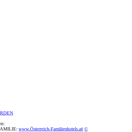
ERDEN
en:
FAMILIE:
www.Österreich-Familienhotels.at
|
©