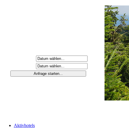
Anreisetag
Abreisetag
Aktivhotels