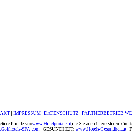
TAKT
|
IMPRESSUM
|
DATENSCHUTZ
|
PARTNERBETRIEB W
itere Portale von
www.Hotelportale.at,
die Sie auch interessieren könnt
Golfhotels-SPA.com
| GESUNDHEIT:
www.Hotels-Gesundheit.at
| 