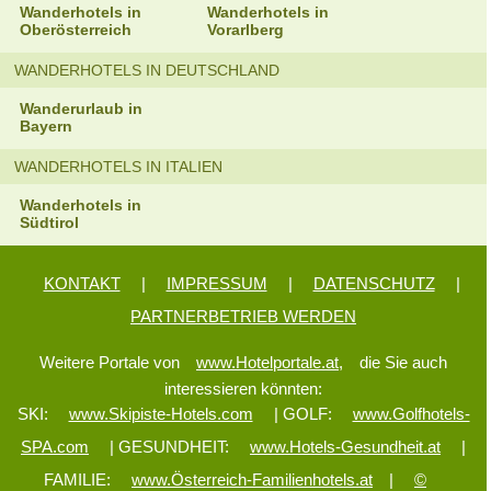
Wanderhotels in
Wanderhotels in
Oberösterreich
Vorarlberg
WANDERHOTELS IN DEUTSCHLAND
Wanderurlaub in
Bayern
WANDERHOTELS IN ITALIEN
Wanderhotels in
Südtirol
KONTAKT
|
IMPRESSUM
|
DATENSCHUTZ
|
PARTNERBETRIEB WERDEN
Weitere Portale von
www.Hotelportale.at,
die Sie auch
interessieren könnten:
SKI:
www.Skipiste-Hotels.com
| GOLF:
www.Golfhotels-
SPA.com
| GESUNDHEIT:
www.Hotels-Gesundheit.at
|
FAMILIE:
www.Österreich-Familienhotels.at
|
©