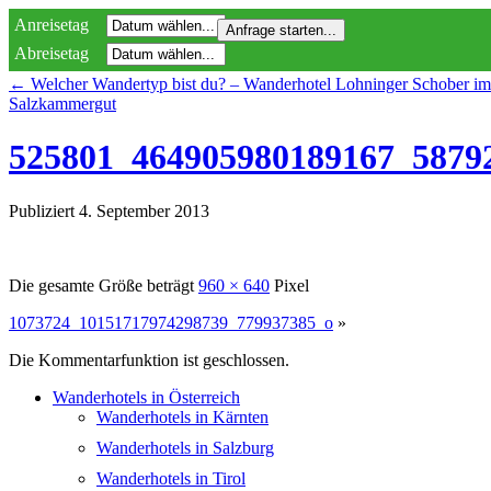
Anreisetag
Abreisetag
←
Welcher Wandertyp bist du? – Wanderhotel Lohninger Schober im
Salzkammergut
525801_464905980189167_5879
Publiziert
4. September 2013
Die gesamte Größe beträgt
960 × 640
Pixel
1073724_10151717974298739_779937385_o
»
Die Kommentarfunktion ist geschlossen.
Wanderhotels in Österreich
Wanderhotels in Kärnten
Wanderhotels in Salzburg
Wanderhotels in Tirol