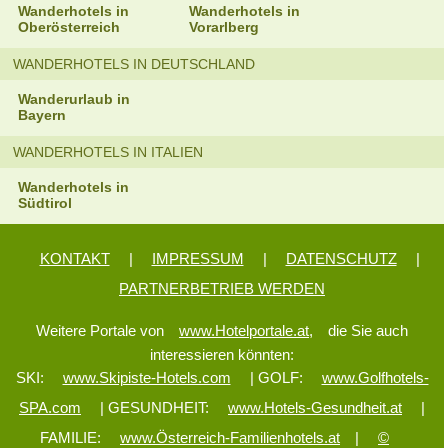
Wanderhotels in
Wanderhotels in
Oberösterreich
Vorarlberg
WANDERHOTELS IN DEUTSCHLAND
Wanderurlaub in
Bayern
WANDERHOTELS IN ITALIEN
Wanderhotels in
Südtirol
KONTAKT
|
IMPRESSUM
|
DATENSCHUTZ
|
PARTNERBETRIEB WERDEN
Weitere Portale von
www.Hotelportale.at,
die Sie auch
interessieren könnten:
SKI:
www.Skipiste-Hotels.com
| GOLF:
www.Golfhotels-
SPA.com
| GESUNDHEIT:
www.Hotels-Gesundheit.at
|
FAMILIE:
www.Österreich-Familienhotels.at
|
©