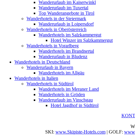
Wanderurlaub im Kaiserwinkl
Wanderurlaub im Tuxertal
Top Wanderangebote in Tirol
Wanderhotels in der Steiermark
Wanderurlaub in Loipersdorf
Wanderhotels in Oberösterreich
Wanderhotels im Salzkammergut
Hotel Winzer im Salzkammergut
Wanderhotels in Vorarlberg
Wanderhotels im Brandnertal
Wanderurlaub in Bludenz
Wanderhotels in Deutschland
Wanderurlaub in Bayern
Wanderhotels im Allgäu
Wanderhotels in Italien
Wanderhotels in Südtirol
Wanderhotels im Meraner Land
Wanderhotels in Gröden
Wanderurlaub im Vinschgau
Hotel Jagdhof in Südtirol
KON
We
SKI:
www.Skipiste-Hotels.com
| GOLF:
www.