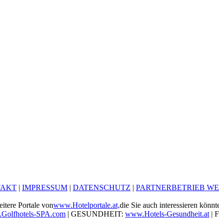
TAKT
|
IMPRESSUM
|
DATENSCHUTZ
|
PARTNERBETRIEB W
itere Portale von
www.Hotelportale.at,
die Sie auch interessieren könnt
Golfhotels-SPA.com
| GESUNDHEIT:
www.Hotels-Gesundheit.at
| 