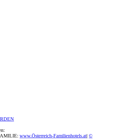
ERDEN
en:
FAMILIE:
www.Österreich-Familienhotels.at
|
©