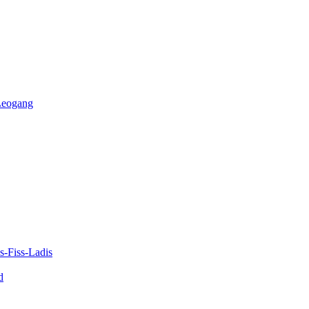
-Leogang
-Fiss-Ladis
d