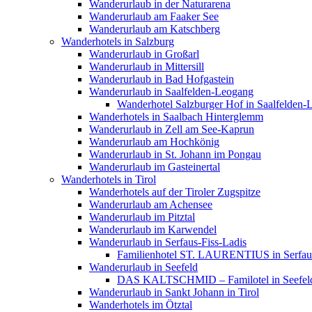
Wanderurlaub in der Naturarena
Wanderurlaub am Faaker See
Wanderurlaub am Katschberg
Wanderhotels in Salzburg
Wanderurlaub in Großarl
Wanderurlaub in Mittersill
Wanderurlaub in Bad Hofgastein
Wanderurlaub in Saalfelden-Leogang
Wanderhotel Salzburger Hof in Saalfelden
Wanderhotels in Saalbach Hinterglemm
Wanderurlaub in Zell am See-Kaprun
Wanderurlaub am Hochkönig
Wanderurlaub in St. Johann im Pongau
Wanderurlaub im Gasteinertal
Wanderhotels in Tirol
Wanderhotels auf der Tiroler Zugspitze
Wanderurlaub am Achensee
Wanderurlaub im Pitztal
Wanderurlaub im Karwendel
Wanderurlaub in Serfaus-Fiss-Ladis
Familienhotel ST. LAURENTIUS in Serfaus
Wanderurlaub in Seefeld
DAS KALTSCHMID – Familotel in Seefel
Wanderurlaub in Sankt Johann in Tirol
Wanderhotels im Ötztal