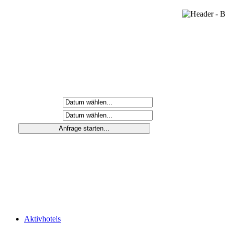
Anreisetag
Abreisetag
Aktivhotels