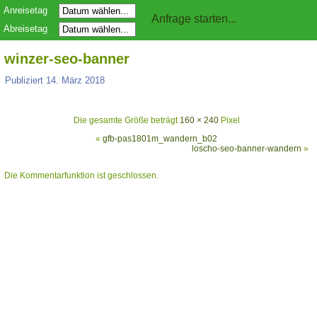
Anreisetag
Abreisetag
winzer-seo-banner
Publiziert
14. März 2018
Die gesamte Größe beträgt
160 × 240
Pixel
«
gfb-pas1801m_wandern_b02
loscho-seo-banner-wandern
»
Die Kommentarfunktion ist geschlossen.