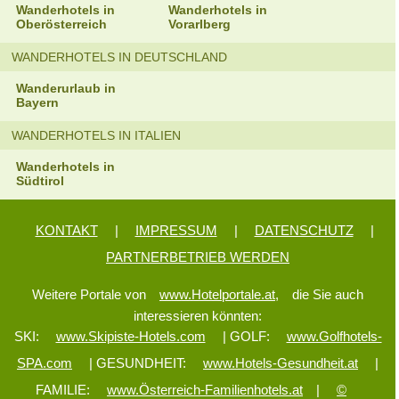
Wanderhotels in
Wanderhotels in
Oberösterreich
Vorarlberg
WANDERHOTELS IN DEUTSCHLAND
Wanderurlaub in
Bayern
WANDERHOTELS IN ITALIEN
Wanderhotels in
Südtirol
KONTAKT
|
IMPRESSUM
|
DATENSCHUTZ
|
PARTNERBETRIEB WERDEN
Weitere Portale von
www.Hotelportale.at,
die Sie auch
interessieren könnten:
SKI:
www.Skipiste-Hotels.com
| GOLF:
www.Golfhotels-
SPA.com
| GESUNDHEIT:
www.Hotels-Gesundheit.at
|
FAMILIE:
www.Österreich-Familienhotels.at
|
©