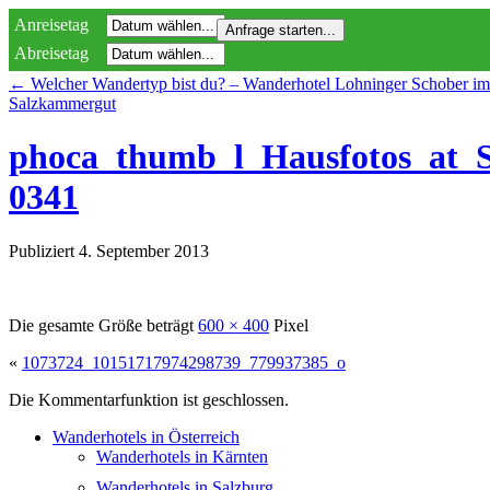
Anreisetag
Abreisetag
←
Welcher Wandertyp bist du? – Wanderhotel Lohninger Schober im
Salzkammergut
phoca_thumb_l_Hausfotos_at_
0341
Publiziert
4. September 2013
Die gesamte Größe beträgt
600 × 400
Pixel
«
1073724_10151717974298739_779937385_o
Die Kommentarfunktion ist geschlossen.
Wanderhotels in Österreich
Wanderhotels in Kärnten
Wanderhotels in Salzburg